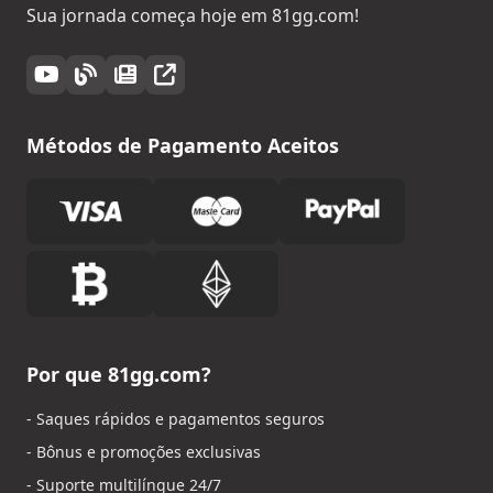
Sua jornada começa hoje em 81gg.com!
Métodos de Pagamento Aceitos
Por que 81gg.com?
- Saques rápidos e pagamentos seguros
- Bônus e promoções exclusivas
- Suporte multilíngue 24/7