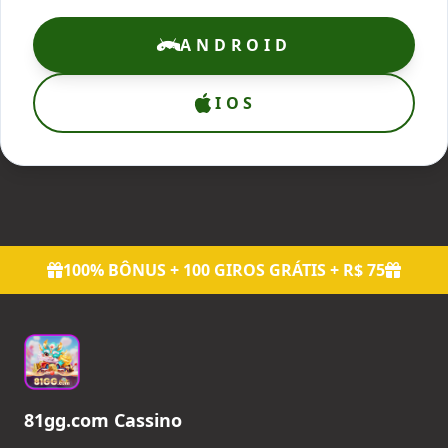
ANDROID
IOS
100% BÔNUS + 100 GIROS GRÁTIS + R$ 75
81gg.com Cassino