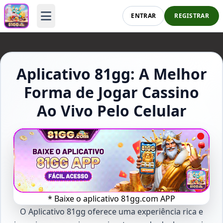
ENTRAR
REGISTRAR
Menu
Aplicativo 81gg: A Melhor
Forma de Jogar Cassino
Ao Vivo Pelo Celular
* Baixe o aplicativo 81gg.com APP
O Aplicativo 81gg oferece uma experiência rica e