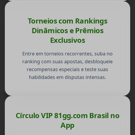
Torneios com Rankings
Dinâmicos e Prêmios
Exclusivos
Entre em torneios recorrentes, suba no
ranking com suas apostas, desbloqueie
recompensas especiais e teste suas
habilidades em disputas intensas.
Círculo VIP 81gg.com Brasil no
App