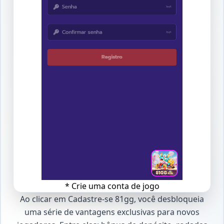
* Crie uma conta de jogo
Ao clicar em Cadastre-se 81gg, você desbloqueia
uma série de vantagens exclusivas para novos