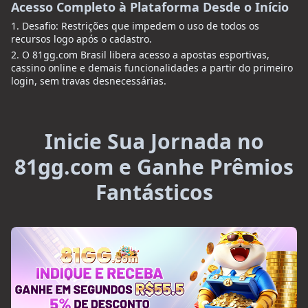
Acesso Completo à Plataforma Desde o Início
Desafio: Restrições que impedem o uso de todos os
recursos logo após o cadastro.
O 81gg.com Brasil libera acesso a apostas esportivas,
cassino online e demais funcionalidades a partir do primeiro
login, sem travas desnecessárias.
Inicie Sua Jornada no
81gg.com e Ganhe Prêmios
Fantásticos