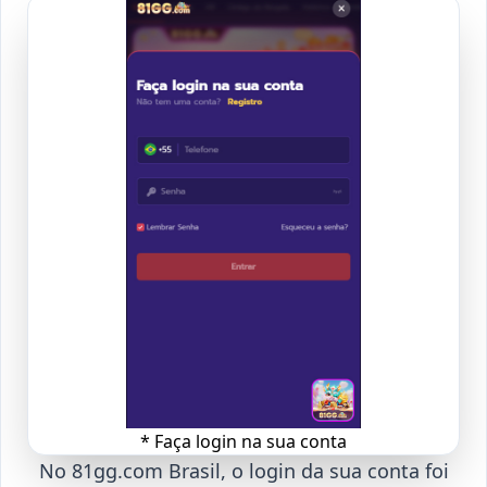
* Faça login na sua conta
No 81gg.com Brasil, o login da sua conta foi