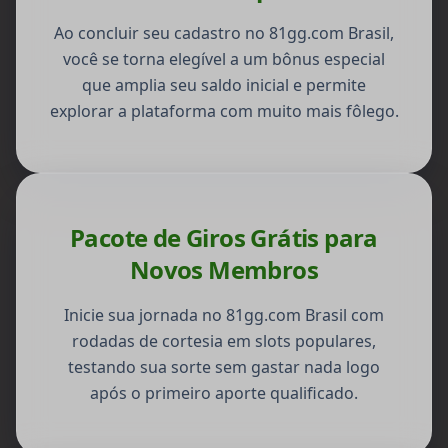
Ao concluir seu cadastro no 81gg.com Brasil,
você se torna elegível a um bônus especial
que amplia seu saldo inicial e permite
explorar a plataforma com muito mais fôlego.
Pacote de Giros Grátis para
Novos Membros
Inicie sua jornada no 81gg.com Brasil com
rodadas de cortesia em slots populares,
testando sua sorte sem gastar nada logo
após o primeiro aporte qualificado.