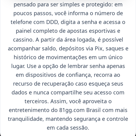
pensado para ser simples e protegido: em
poucos passos, você informa o número de
telefone com DDD, digita a senha e acessa o
painel completo de apostas esportivas e
cassino. A partir da área logada, é possível
acompanhar saldo, depósitos via Pix, saques e
histórico de movimentações em um único
lugar. Use a opção de lembrar senha apenas
em dispositivos de confiança, recorra ao
recurso de recuperação caso esqueça seus
dados e nunca compartilhe seu acesso com
terceiros. Assim, você aproveita o
entretenimento do 81gg.com Brasil com mais
tranquilidade, mantendo segurança e controle
em cada sessão.