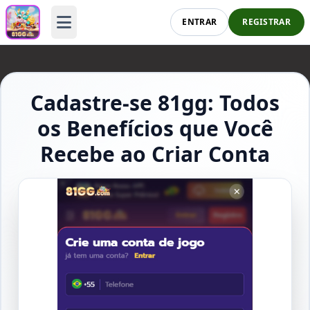
ENTRAR
REGISTRAR
Menu
Cadastre-se 81gg: Todos
os Benefícios que Você
Recebe ao Criar Conta