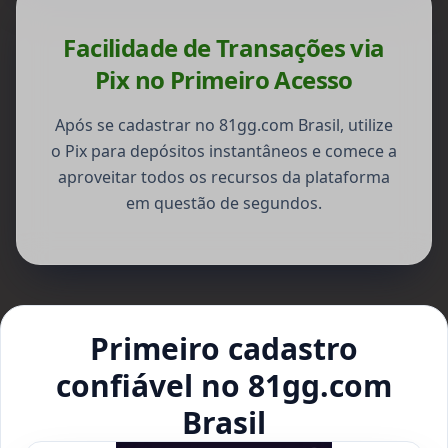
Facilidade de Transações via
Pix no Primeiro Acesso
Após se cadastrar no 81gg.com Brasil, utilize
o Pix para depósitos instantâneos e comece a
aproveitar todos os recursos da plataforma
em questão de segundos.
Primeiro cadastro
confiável no 81gg.com
Brasil