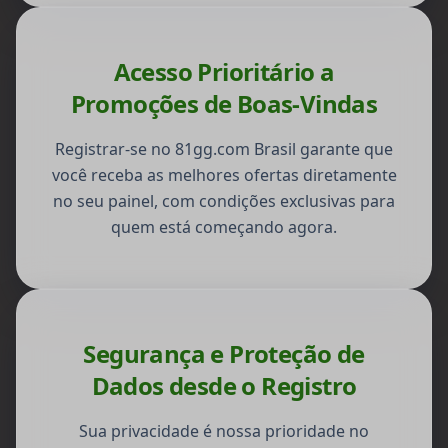
Acesso Prioritário a
Promoções de Boas-Vindas
Registrar-se no 81gg.com Brasil garante que
você receba as melhores ofertas diretamente
no seu painel, com condições exclusivas para
quem está começando agora.
Segurança e Proteção de
Dados desde o Registro
Sua privacidade é nossa prioridade no