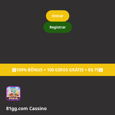
Entrar
Registrar
100% BÔNUS + 100 GIROS GRÁTIS + R$ 75
81gg.com Cassino