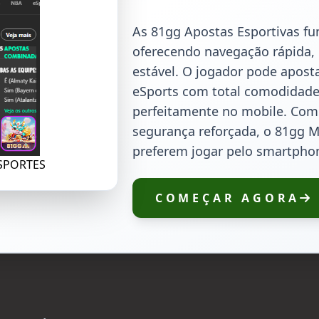
As 81gg Apostas Esportivas fu
oferecendo navegação rápida, 
estável. O jogador pode aposta
eSports com total comodidade
perfeitamente no mobile. Com 
segurança reforçada, o 81gg M
preferem jogar pelo smartpho
SPORTES
COMEÇAR AGORA