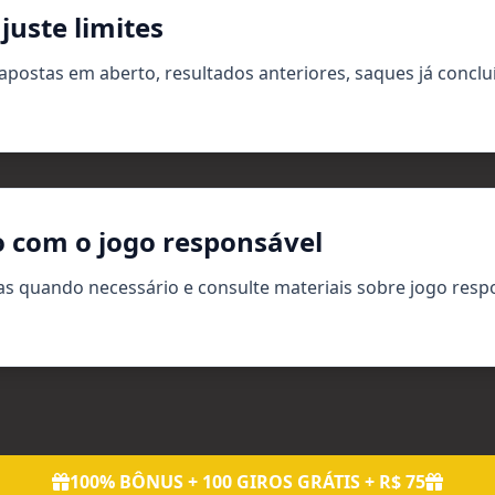
juste limites
postas em aberto, resultados anteriores, saques já concluí
com o jogo responsável
ausas quando necessário e consulte materiais sobre jogo re
100% BÔNUS + 100 GIROS GRÁTIS + R$ 75