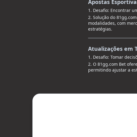
Apostas Esportiva
Desafio: Encontrar u
Solução do 81gg.com B
modalidades, com merca
estratégias.
Atualizações em T
Desafio: Tomar decis
O 81gg.com Bet ofere
permitindo ajustar a es