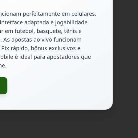
ncionam perfeitamente em celulares,
interface adaptada e jogabilidade
r em futebol, basquete, tênis e
. As apostas ao vivo funcionam
Pix rápido, bônus exclusivos e
obile é ideal para apostadores que
ne.