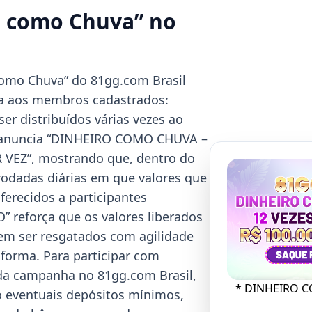
o como Chuva” no
omo Chuva” do 81gg.com Brasil
da aos membros cadastrados:
r distribuídos várias vezes ao
l anuncia “DINHEIRO COMO CHUVA –
 VEZ”, mostrando que, dentro do
rodadas diárias em que valores que
erecidos a participantes
” reforça que os valores liberados
m ser resgatados com agilidade
forma. Para participar com
 da campanha no 81gg.com Brasil,
* DINHEIRO C
o eventuais depósitos mínimos,