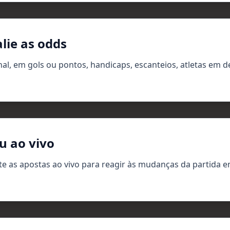
lie as odds
inal, em gols ou pontos, handicaps, escanteios, atletas em
u ao vivo
ite as apostas ao vivo para reagir às mudanças da partida