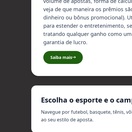
volume de apostas, forma de cálcu
veja de que maneira os prêmios sã
dinheiro ou bônus promocional). U
para estender o entretenimento, 
tratando qualquer ganho como um 
garantia de lucro.
Saiba mais
Escolha o esporte e o ca
Navegue por futebol, basquete, tênis, vô
ao seu estilo de aposta.